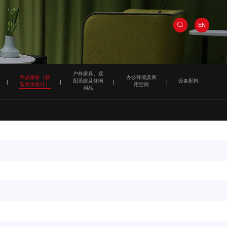
EN
户外家具、遮
饰品家纺（软
办公环境及商
阳系统及休闲
设备配料
装美学设计）
用空间
用品