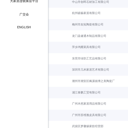
展会数据
大家居连锁展会平台
合作酒店
中山市创晖石材加工有限公司
展商名单
国建博会（上海）
展会照片
杭州硕淼家居有限公司
广交会
合作酒店
合作媒体
梅州市友拓陶瓷有限公司
ENGLISH
餐饮&交通
龙门县健通木制品有限公司
萍乡鸿耀厨具有限公司
东莞市绿韵工艺品有限公司
深圳市几米家居艺术有限公司
潮州市潮安区枫溪镇博之美陶瓷厂
浦江泰鹏工贸有限公司
广州木然家居用品有限公司
广州市苏维雅皮具有限公司
武侯区梦馨缘家纺经营部