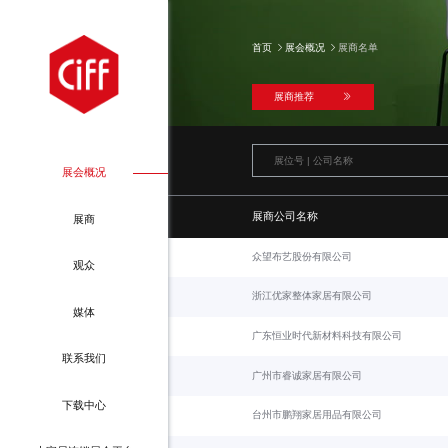
首页
展会概况
展商名单
展商推荐
展会概况
展商公司名称
展商
展会介绍
为何参展
众望布艺股份有限公司
观众
展商名单
特装施工单位
浙江优家整体家居有限公司
媒体
展区分布图
参展申请
广东恒业时代新材料科技有限公司
为何参观
国家博会（上海）
联系我们
参观地图
金融专区
广州市睿诚家居有限公司
观众登记指引
国家博会（天津）
下载中心
展商推荐
餐饮&交通
台州市鹏翔家居用品有限公司
贵宾卡
国建博会（广州）
精选文章