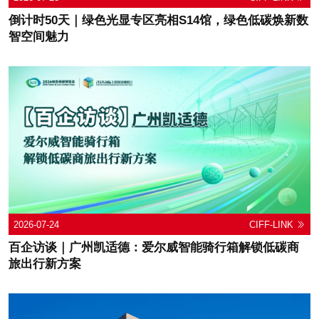
倒计时50天｜绿色光显专区亮相S14馆，绿色低碳焕新数
智空间魅力
2026-07-24
CIFF-LINK
百企访谈｜广州凯适德：爱尔威智能骑行箱解锁低碳商
旅出行新方案