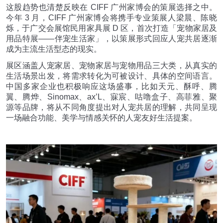
这股趋势也清楚反映在
CIFF
广州家博会的策展选择之中。
今年
3
月，
CIFF
广州家博会将携手专业策展人梁晨、陈晓
烁，于广交会展馆民用家具展
D
区，首次打造「宠物家居及
用品特展
——
伴宠生活家」，以策展形式回应人宠共居逐渐
成为主流生活型态的现实。
展区涵盖人宠家居、宠物家居与宠物用品三大类，从真实的
生活场景出发，将需求转化为可被设计、具体的空间语言。
中国多家企业也积极响应这场盛事，比如天元、酥呼、腾
翼、腾烨、
Sinomax
、
ax’L
、寐宸、咕噜盒子、高菲雅、聚
源等品牌，将从不同角度提出对人宠共居的理解，共同呈现
一场融合功能、美学与情感关怀的人宠友好生活提案。