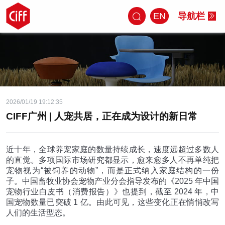
EN
导航栏
2026/01/19 19:12:35
CIFF广州 | 人宠共居，正在成为设计的新日常
近十年，全球养宠家庭的数量持续成长，速度远超过多数人
的直觉。多项国际市场研究都显示，愈来愈多人不再单纯把
宠物视为
“
被饲养的动物
”
，而是正式纳入家庭结构的一份
子。中国畜牧业协会宠物产业分会指导发布的《
2025
年中国
宠物行业白皮书（消费报告）》也提到，截至
2024
年，中
国宠物数量已突破
1
亿。由此可见，这些变化正在悄悄改写
人们的生活型态。