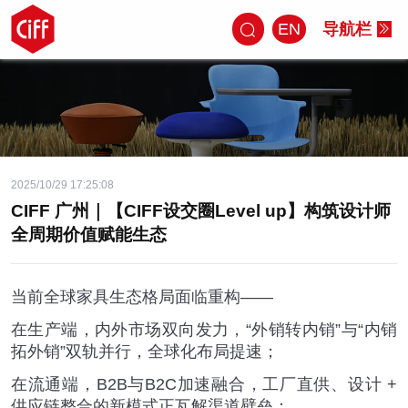
EN
导航栏
2025/10/29 17:25:08
CIFF 广州｜【CIFF设交圈Level up】构筑设计师
全周期价值赋能生态
当前全球家具生态格局面临重构
——
在生产端，内外市场双向发力，
“
外销转内销
”
与
“
内销
拓外销
”
双轨并行，全球化布局提速；
在流通端，
B2B
与
B2C
加速融合，工厂直供、设计
+
供应链整合的新模式正瓦解渠道壁垒；