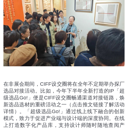
在非展会期间，
CIFF
设交圈将在全年不定期举办探厂
选品对接活动。比如，今年下半年全新打造的
IP
「超
级选品
Go!
」便是
CIFF
设交圈畅通渠道对接链路，焕
新选品选材的重磅活动之一（点击推文链接了解活动
详情）。「超级选品
Go!
」通过线上线下融合的创新
模式，致力于促进产业端与设计端的深度协同。在线
上打造数字化产品库，支持设计师随时随地查阅产