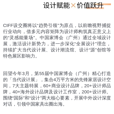
CIFF
设交圈将以
“
趋势引领
”
为原点，以前瞻视野捕捉
行业动向，借多元内容矩阵为设计师构筑真正意义上
的
“
灵感能量场
”
。中国家博会（广州）通过全域设计
展，激活设计新势力，进一步深化
“
全展设计
”
理念，
持续扩大当代设计展、设计潮流馆、设计
“
源
”
创馆等
特色展区影响力。
回望今年
3
月，第
55
届中国家博会（广州）精心打造
的「当代设计展」，集合
4
万平方米的先锋家居设计空
间，
7
大主题特展，
60+
商业设计品牌，
20+
设计师品
牌，
40+
海外设计品牌及设计工作室，
200+
设计师。
围绕
“
国际
”
和
“
设计
”
两大核心要素，开展中外设计深度
对话，引领中国家具出圈出海。