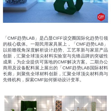
「
CMF
趋势
LAB
」是凸显
CIFF
设交圈国际化趋势引领
的核心载体。一期民用家具展上，「
CMF
趋势
LAB
」
以前瞻视角深度解析设计趋势、工艺革新与家居产品
创新，汇聚全球顶尖材料实验室与先锋品牌的突破性
成果，为企业提供可落地的
CMF
解决方案。二期办公
商用及设备配料展上展出的「
CMF
趋势
LAB
国际材料
长廊」则聚焦全球材料创新，汇聚全球顶尖材料商与
先锋机构，探索
CMF
如何驱动设计变革。