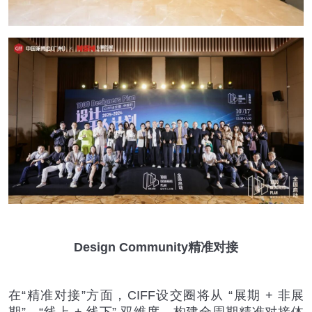
Design Community
精准对接
在
“
精准对接
”
方面，
CIFF
设交圈将从
“
展期
+
非展
期
”
、
“
线上
+
线下
”
双维度，构建全周期精准对接体