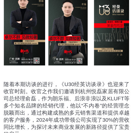
随着本期访谈的进行，《
U30
经英访谈录》也迎来了
收官时刻。收官之作我们邀请到杭州悦磊家居有限公
司总经理俞磊，作为朗乐福、后浪非浪以及
KLUFT
等
多个知名品牌的经销代理，他以
“
不内卷
”
的经营理念
脱颖而出，通过构建成熟的多元销售渠道和提供卓越
的客户服务，
2024
年成功带领公司实现了
30%
的营收
同比增长，为探讨未来商业发展的新路径提供了宝贵