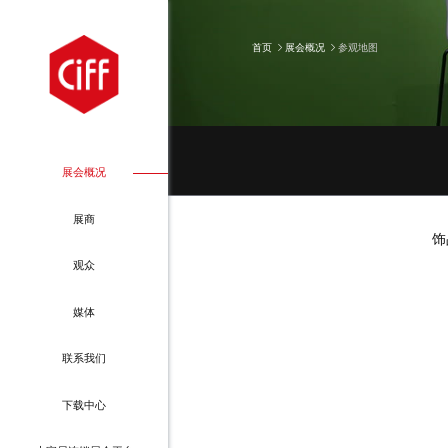
首页
展会概况
参观地图
展会概况
展商
饰
展会介绍
为何参展
观众
展商名单
特装施工单位
媒体
展区分布图
参展申请
为何参观
国家博会（上海）
联系我们
参观地图
金融专区
观众登记指引
国家博会（天津）
下载中心
展商推荐
餐饮&交通
贵宾卡
国建博会（广州）
精选文章