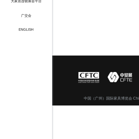
展会数据
大家居连锁展会平台
合作酒店
展商名单
国建博会（上海）
展会照片
广交会
合作酒店
合作媒体
ENGLISH
餐饮&交通
中国（广州）国际家具博览会 China Interna