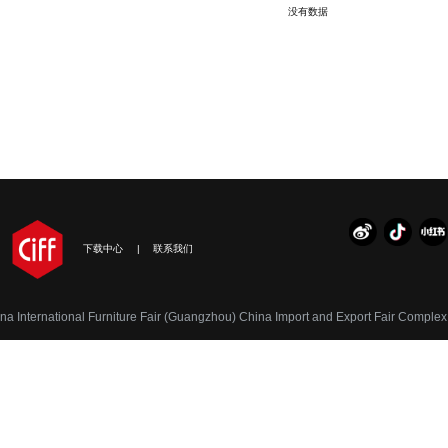
没有数据
下载中心
联系我们
tional Furniture Fair (Guangzhou) China Import and Export Fair Complex