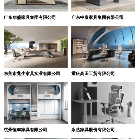
广东华盛家具集团有限公司
广东中泰家具集团有限公司
东莞市兆生家具实业有限公司
重庆高田工贸有限公司
杭州恒丰家具有限公司
永艺家具股份有限公司