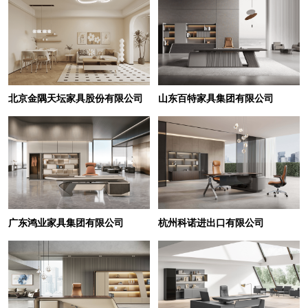
北京金隅天坛家具股份有限公司
山东百特家具集团有限公司
广东鸿业家具集团有限公司
杭州科诺进出口有限公司