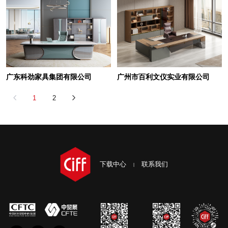
广东科劲家具集团有限公司
广州市百利文仪实业有限公司
1
2
下载中心
联系我们